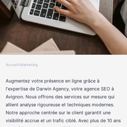
Accueil
›
Marketing
MARKETING
Boostez votre visibilité avec
Augmentez votre présence en ligne grâce à
l'expertise de Darwin Agency, votre agence SEO à
notre agence SEO à Avignon
Avignon. Nous offrons des services sur mesure qui
allient analyse rigoureuse et techniques modernes.
Sarah
•
13 décembre 2024
•
8 min de lecture
Notre approche centrée sur le client garantit une
visibilité accrue et un trafic ciblé. Avec plus de 10 ans