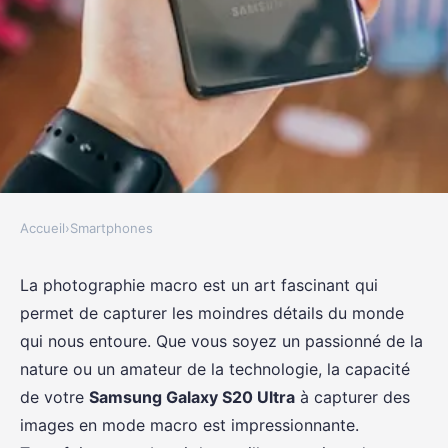
Accueil
›
Smartphones
SMARTPHONES
Quels sont les meilleurs réglages
La photographie macro est un art fascinant qui
permet de capturer les moindres détails du monde
pour capturer des photos en
qui nous entoure. Que vous soyez un passionné de la
macro sur un Samsung Galaxy
nature ou un amateur de la technologie, la capacité
S20 Ultra?
de votre
Samsung Galaxy S20 Ultra
à capturer des
images en mode macro est impressionnante.
Sarah
•
20 septembre 2024
•
5 min de lecture