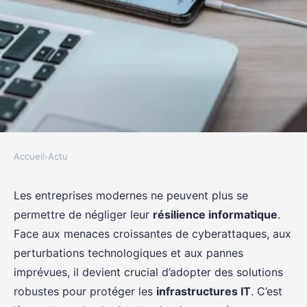
Accueil
›
Actu
ACTU
Comment utiliser les
Les entreprises modernes ne peuvent plus se
permettre de négliger leur
résilience informatique
.
technologies de cloud computing
Face aux menaces croissantes de cyberattaques, aux
pour améliorer la résilience des
perturbations technologiques et aux pannes
infrastructures IT?
imprévues, il devient crucial d’adopter des solutions
robustes pour protéger les
infrastructures IT
. C’est
Sarah
•
20 septembre 2024
•
6 min de lecture